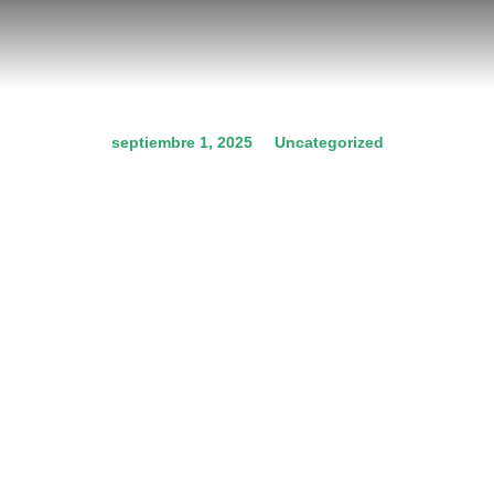
septiembre 1, 2025
Uncategorized
🌾🐴 ¡NUEVO CONVENIO
CON “EL GAUCHO”! 👢🪓
Prev.
Next